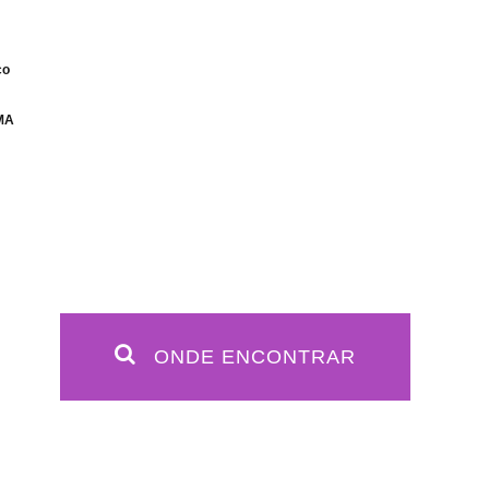
co
MA
ONDE ENCONTRAR