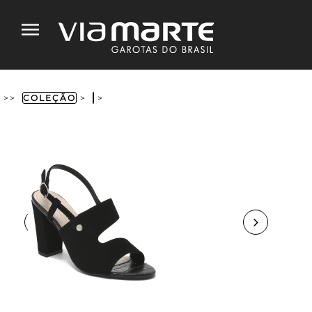
>>
COLEÇÃO
>
>