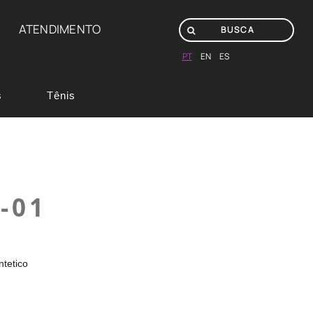
ATENDIMENTO
PT
EN
ES
s
Tênis
-01
ntetico