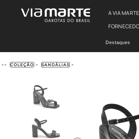
A VIA MART
FORNECED
Destaques
>>
COLEÇÃO
>
SANDÁLIAS
>