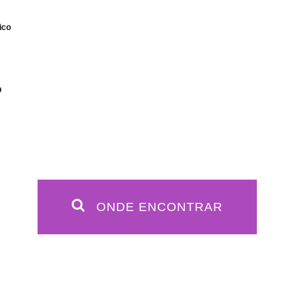
ico
O
ONDE ENCONTRAR