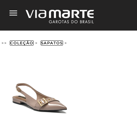
>>
COLEÇÃO
>
SAPATOS
>