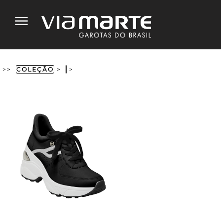
>>
COLEÇÃO
>
>