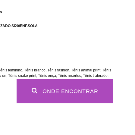
co
LIZADO SI20/ENF.SOLA
nis feminino, Tênis branco, Tênis fashion, Tênis animal print, Tênis
ip on, Tênis snake print, Tênis onça, Tênis recortes, Tênis tratorado,
ONDE ENCONTRAR