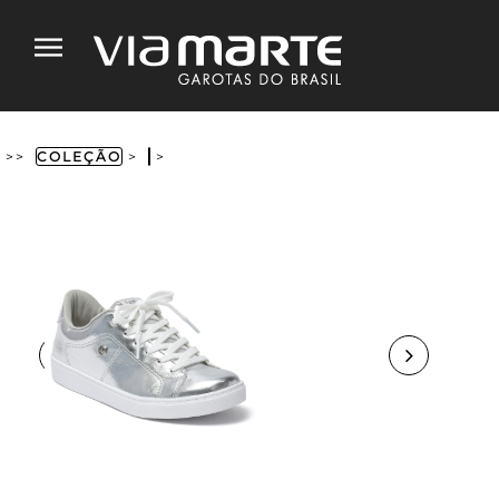
>>
COLEÇÃO
>
>