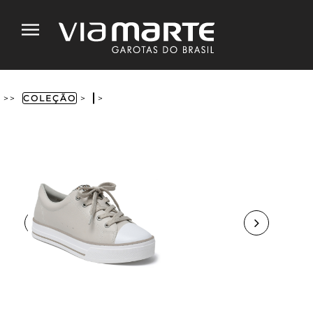
>>
COLEÇÃO
>
>