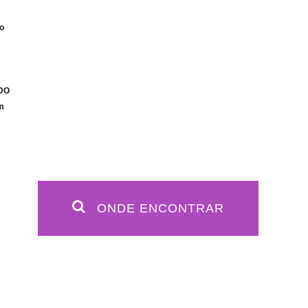
co
IDO
m
ONDE ENCONTRAR