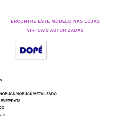
ENCONTRE ESTE MODELO NAS LOJAS
VIRTUAIS AUTORIZADAS
co
VO/NOBUCK/NOBUCK/METALIZADO
NEVE/PRATA
IDO
 cm