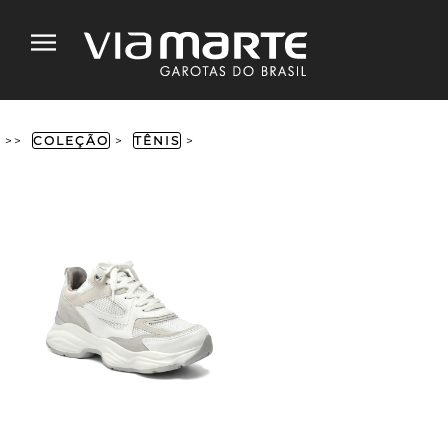
>>
COLEÇÃO
>
TÊNIS
>