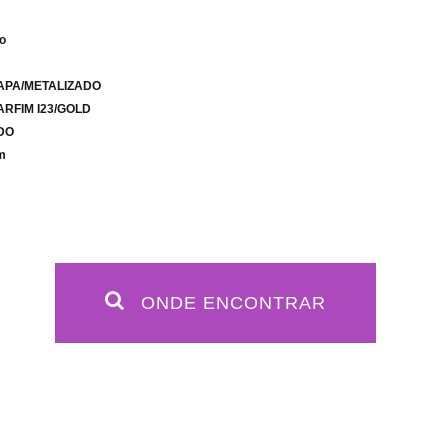
co
NAPA/METALIZADO
ARFIM I23/GOLD
IDO
m
ONDE ENCONTRAR