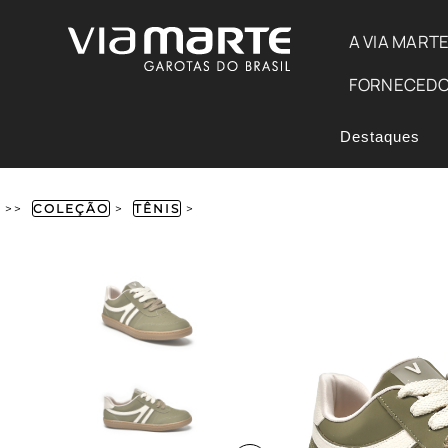
A VIA MART
FORNECED
Destaques
>>
COLEÇÃO
>
TÊNIS
>