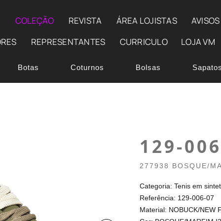
E
COLEÇÃO
REVISTA
ÁREA LOJISTAS
AVISOS
ORES
REPRESENTANTES
CURRICULO
LOJA VM
Botas
Coturnos
Bolsas
Sapato
129-006
277938 BOSQUE/M
Categoria: Tenis em sintet
Referência: 129-006-07
Material: NOBUCK/NEW