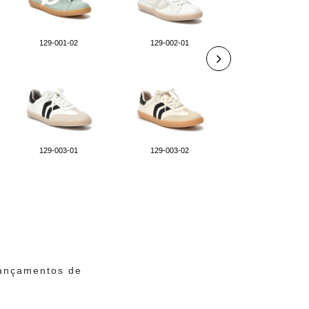
129-001-02
129-002-01
129-003-04
129-003-01
129-003-02
129-007-06
lançamentos de