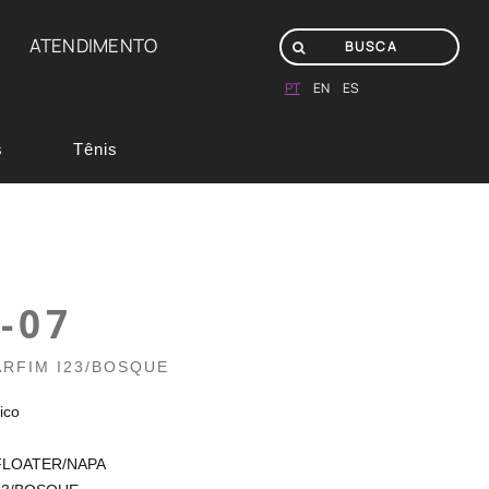
ATENDIMENTO
PT
EN
ES
s
Tênis
-07
ARFIM I23/BOSQUE
ico
 FLOATER/NAPA