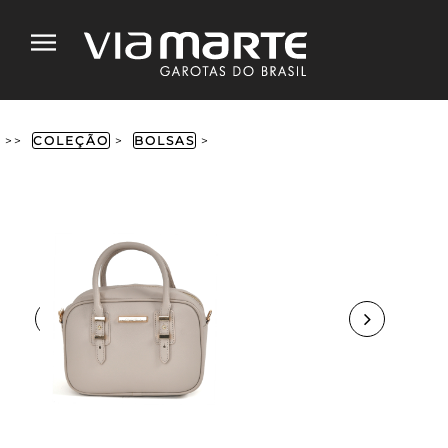
>>
COLEÇÃO
>
BOLSAS
>