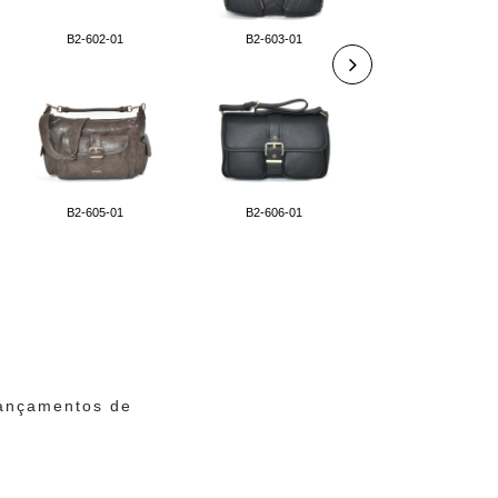
B2-602-01
B2-603-01
B2-608-01
B2-605-01
B2-606-01
B2-611-01
lançamentos de