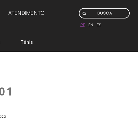
ATENDIMENTO
PT
EN
ES
s
Tênis
01
tico