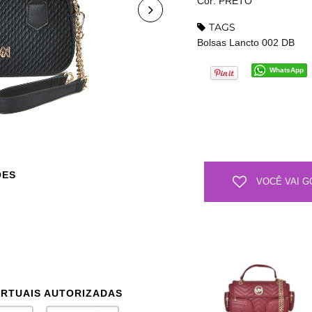
Cor: PRETO
TAGS
Bolsas Lancto 002 DB
WhatsApp
ÕES
VOCÊ VAI G
IRTUAIS AUTORIZADAS