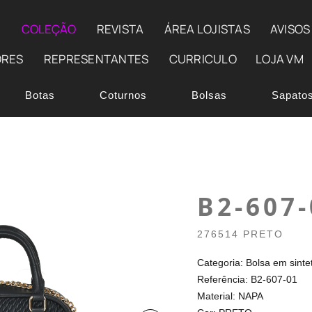
E
COLEÇÃO
REVISTA
ÁREA LOJISTAS
AVISOS
ORES
REPRESENTANTES
CURRICULO
LOJA VM
Botas
Coturnos
Bolsas
Sapato
B2-607-
276514 PRETO
Categoria: Bolsa em sinte
Referência: B2-607-01
Material: NAPA