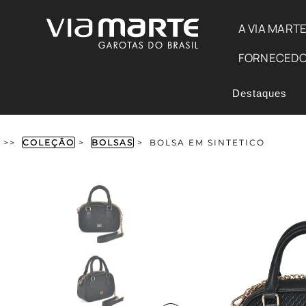
A VIA MART
FORNECED
Destaques
>>
COLEÇÃO
>
BOLSAS
>
BOLSA EM SINTETICO