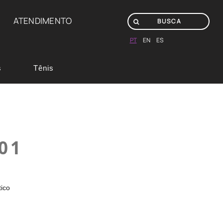
ATENDIMENTO
PT
EN
ES
s
Tênis
01
tico