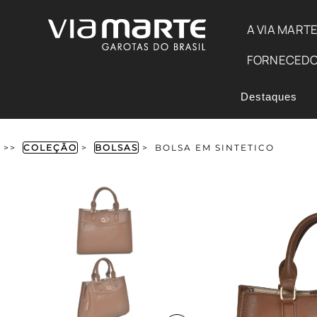
A VIA MART
FORNECED
Destaques
>>
COLEÇÃO
>
BOLSAS
>
BOLSA EM SINTETICO