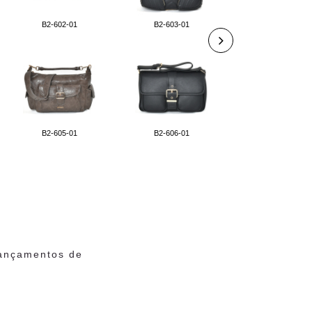
B2-602-01
B2-603-01
B2-607-01
B2-605-01
B2-606-01
B2-611-01
lançamentos de