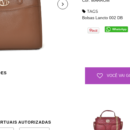
Cor: MARROM
TAGS
Bolsas Lancto 002 DB
WhatsApp
ÕES
VOCÊ VAI G
IRTUAIS AUTORIZADAS