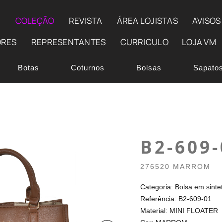
E
COLEÇÃO
REVISTA
ÁREA LOJISTAS
AVISOS
ORES
REPRESENTANTES
CURRICULO
LOJA VM
Botas
Coturnos
Bolsas
Sapato
B2-609-
276520 MARROM
Categoria: Bolsa em sinte
Referência: B2-609-01
Material: MINI FLOATER