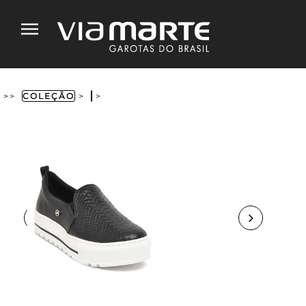
>>
COLEÇÃO
>
>