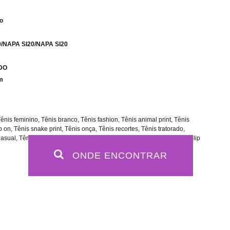
co
0/NAPA SI20/NAPA SI20
IDO
m
nis feminino, Tênis branco, Tênis fashion, Tênis animal print, Tênis
ip on, Tênis snake print, Tênis onça, Tênis recortes, Tênis tratorado,
sual, Tênis branco, Tênis fashion, Tênis flatform, Tênis plataforma, Slip
ONDE ENCONTRAR