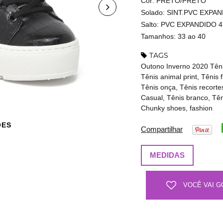
Cor: PRETO/PRETO
Solado: SINT.PVC EXPA
Salto: PVC EXPANDIDO 4
Tamanhos: 33 ao 40
TAGS
Outono Inverno 2020 Tênis
Tênis animal print, Tênis f
Tênis onça, Tênis recorte
Casual, Tênis branco, Têni
Chunky shoes, fashion
ÕES
Compartilhar
MEDIDAS
VOCÊ VAI G