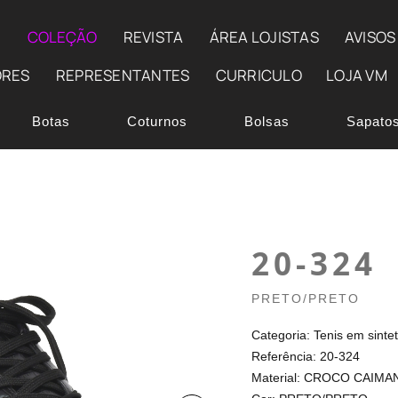
E
COLEÇÃO
REVISTA
ÁREA LOJISTAS
AVISOS
ORES
REPRESENTANTES
CURRICULO
LOJA VM
Botas
Coturnos
Bolsas
Sapato
20-324
PRETO/PRETO
Categoria: Tenis em sintet
Referência: 20-324
Material: CROCO CAIMAN