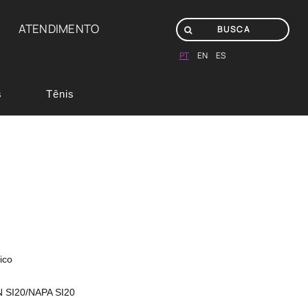
ATENDIMENTO
PT
EN
ES
s
Tênis
ico
 SI20/NAPA SI20