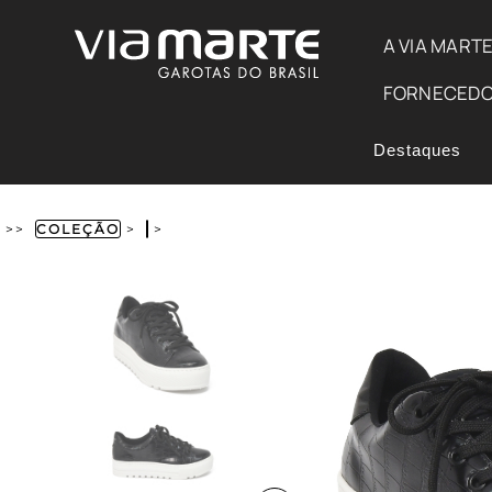
A VIA MART
FORNECED
Destaques
>>
COLEÇÃO
>
>