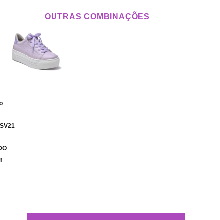
OUTRAS COMBINAÇÕES
co
 SV21
IDO
m