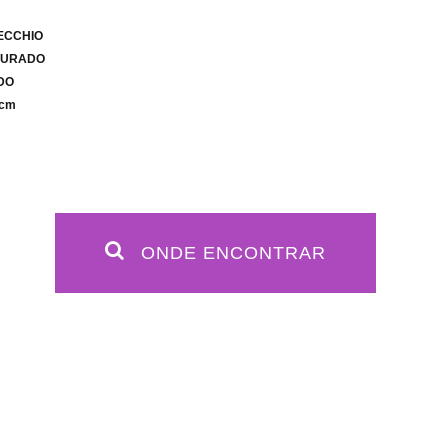
PECCHIO
OURADO
IDO
 cm
ONDE ENCONTRAR