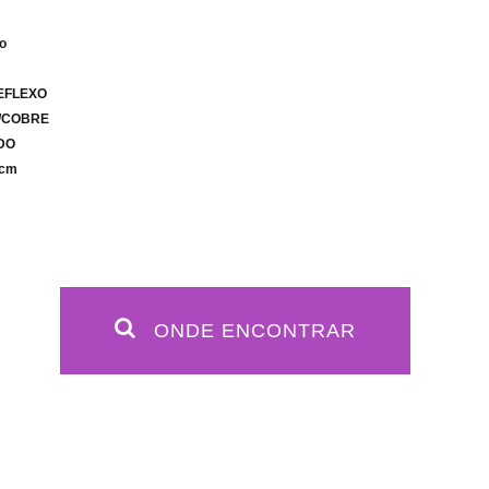
co
REFLEXO
/COBRE
IDO
 cm
ONDE ENCONTRAR