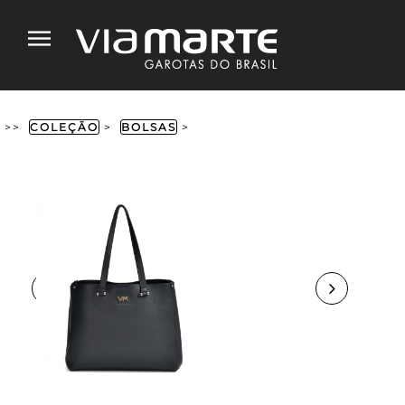
>>
COLEÇÃO
>
BOLSAS
>