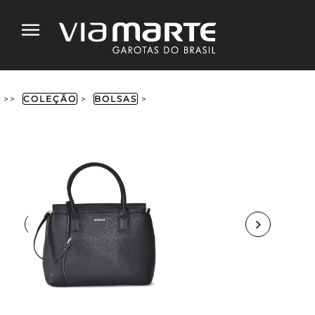
>>
COLEÇÃO
>
BOLSAS
>