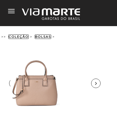
>>
COLEÇÃO
>
BOLSAS
>