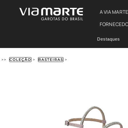
A VIA MART
FORNECED
Destaques
>>
COLEÇÃO
>
RASTEIRAS
>