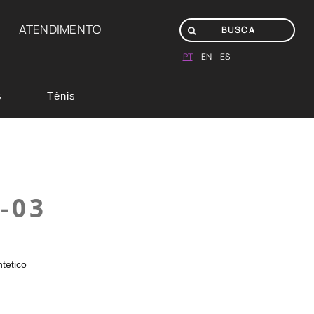
ATENDIMENTO
PT
EN
ES
s
Tênis
-03
tetico