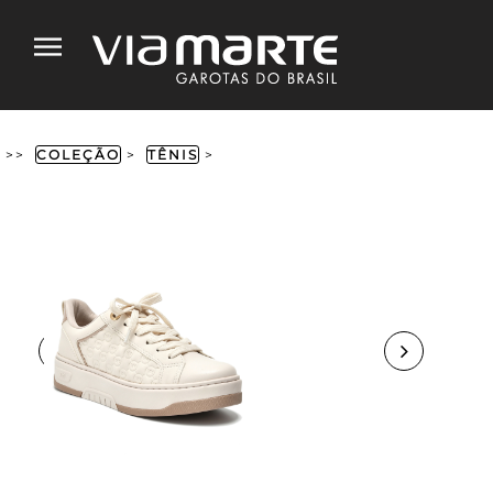
>>
COLEÇÃO
>
TÊNIS
>