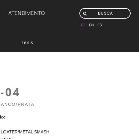
ATENDIMENTO
PT
EN
ES
s
Tênis
-04
RANCO/PRATA
ico
 FLOATER/METAL SMASH