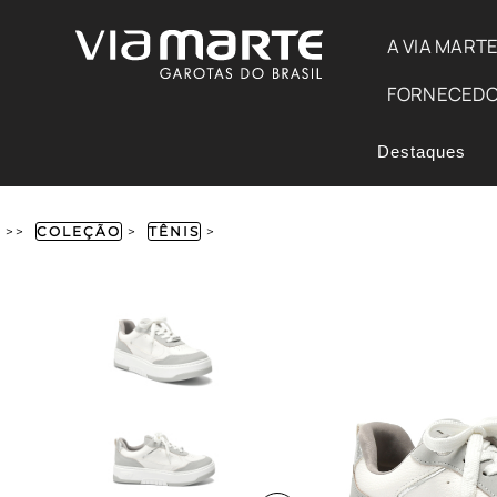
A VIA MART
FORNECED
Destaques
>>
COLEÇÃO
>
TÊNIS
>