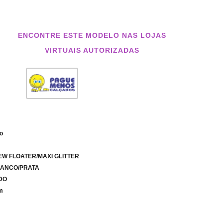
ENCONTRE ESTE MODELO NAS LOJAS
VIRTUAIS AUTORIZADAS
co
EW FLOATER/MAXI GLITTER
RANCO/PRATA
IDO
m