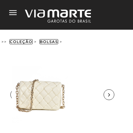
>>
COLEÇÃO
>
BOLSAS
>