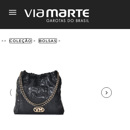
>>
COLEÇÃO
>
BOLSAS
>