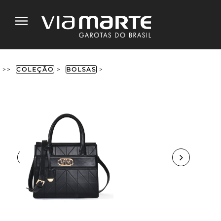
>>
COLEÇÃO
>
BOLSAS
>