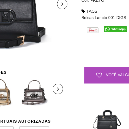
Cor: PRETO
TAGS
Bolsas Lancto 001 DIGS
WhatsApp
ÕES
VOCÊ VAI G
IRTUAIS AUTORIZADAS