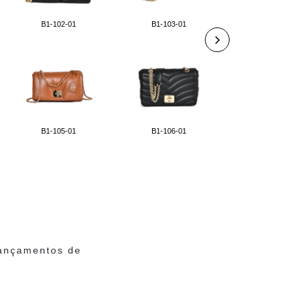
B1-102-01
B1-103-01
B1-107-01
B1-105-01
B1-106-01
B1-110-01
lançamentos de