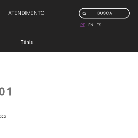
ATENDIMENTO
PT
EN
ES
s
Tênis
01
tico