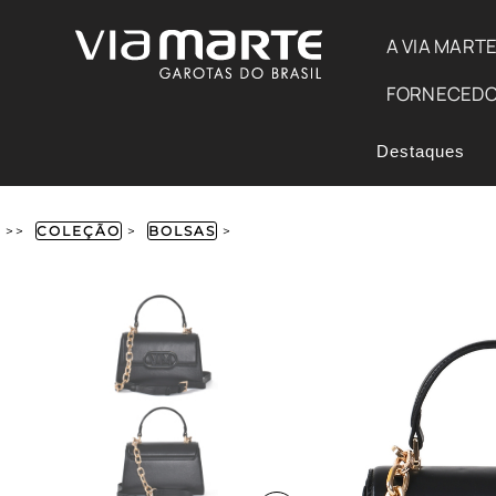
A VIA MART
FORNECED
Destaques
>>
COLEÇÃO
>
BOLSAS
>