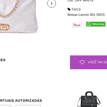
Cor: OFF WHITE
TAGS
Bolsas Lancto 001 DIGS
WhatsApp
ÕES
VOCÊ VAI G
IRTUAIS AUTORIZADAS