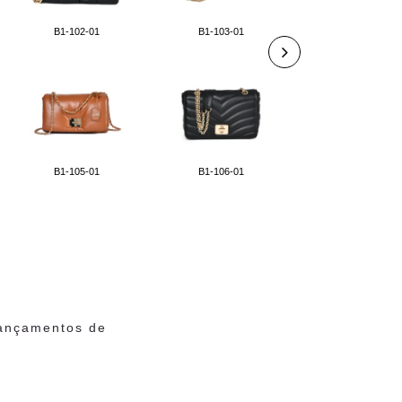
B1-102-01
B1-103-01
B1-107-01
B1-105-01
B1-106-01
B1-110-01
lançamentos de