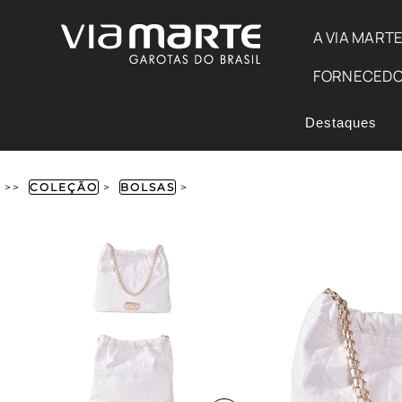
A VIA MART
FORNECED
Destaques
>>
COLEÇÃO
>
BOLSAS
>