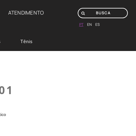
ATENDIMENTO
PT
EN
ES
s
Tênis
01
tico