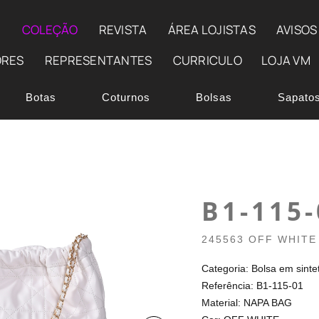
E
COLEÇÃO
REVISTA
ÁREA LOJISTAS
AVISOS
ORES
REPRESENTANTES
CURRICULO
LOJA VM
Botas
Coturnos
Bolsas
Sapato
B1-115-
245563 OFF WHITE
Categoria: Bolsa em sinte
Referência: B1-115-01
Material: NAPA BAG