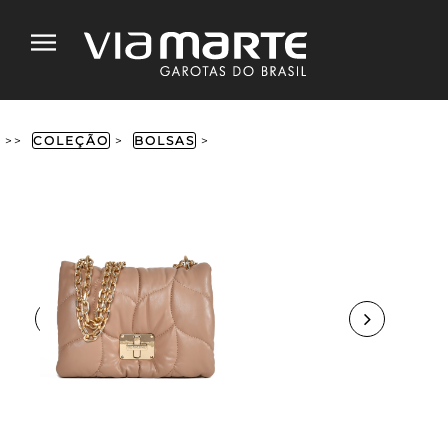
>>
COLEÇÃO
>
BOLSAS
>