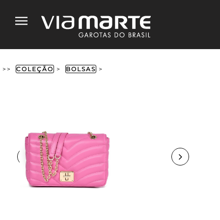
>>
COLEÇÃO
>
BOLSAS
>