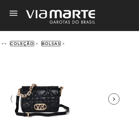
>>
COLEÇÃO
>
BOLSAS
>